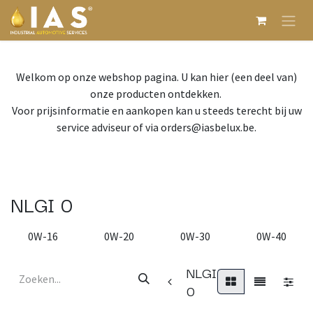
Overslaan naar inhoud
Welkom op onze webshop pagina. U kan hier (een deel van)
onze producten ontdekken.
Voor prijsinformatie en aankopen kan u steeds terecht bij uw
service adviseur of via orders@iasbelux.be.
NLGI 0
0W-16
0W-20
0W-30
0W-40
NLGI
0