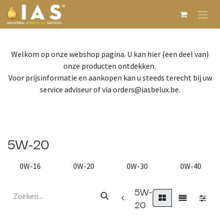
Overslaan naar inhoud
Welkom op onze webshop pagina. U kan hier (een deel van)
onze producten ontdekken.
Voor prijsinformatie en aankopen kan u steeds terecht bij uw
service adviseur of via orders@iasbelux.be.
5W-20
0W-16
0W-20
0W-30
0W-40
5W-
20