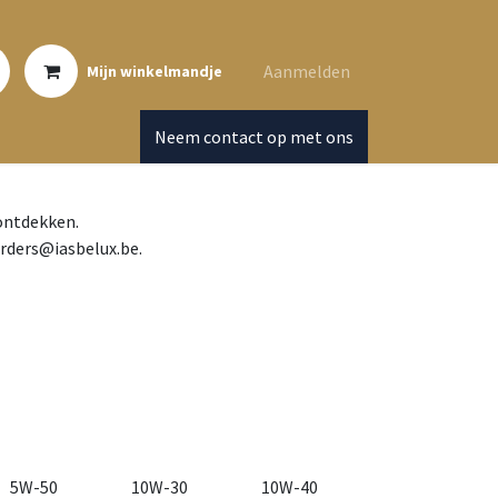
Aanmelden
Mijn winkelmandje
Neem contact op met ons
 ontdekken.
orders@iasbelux.be.
5W-50
10W-30
10W-40
10W-60