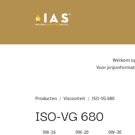
Overslaan naar inhoud
Home
Eurol
Motul
Wynn's
Nieuws
We
Welkom op 
Voor prijsinformat
Producten
Viscositeit
ISO-VG 680
ISO-VG 680
0W-16
0W-20
0W-30