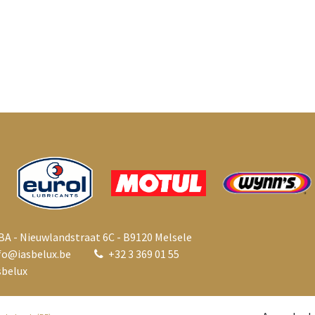
BA - Nieuwlandstraat 6C - B9120 Melsele
fo@i
asbelux.be
+
32 3 369 01 55
belux