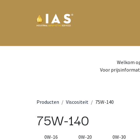
Overslaan naar inhoud
Home
Eurol
Motul
Wynn's
Nieuws
We
Welkom op 
Voor prijsinformat
Producten
Viscositeit
75W-140
75W-140
0W-16
0W-20
0W-30