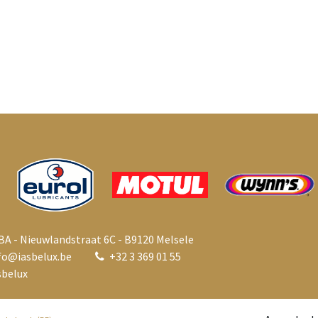
BA - Nieuwlandstraat 6C - B9120 Melsele
fo@i
asbelux.be
+
32 3 369 01 55
belux