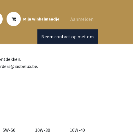
Aanmelden
Mijn winkelmandje
Neem contact op met ons
 ontdekken.
orders@iasbelux.be.
5W-50
10W-30
10W-40
10W-60