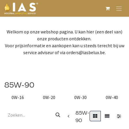
Overslaan naar inhoud
Welkom op onze webshop pagina. U kan hier (een deel van)
onze producten ontdekken.
Voor prijsinformatie en aankopen kan u steeds terecht bij uw
service adviseur of via orders@iasbelux.be.
85W-90
0W-16
0W-20
0W-30
0W-40
85W-
90