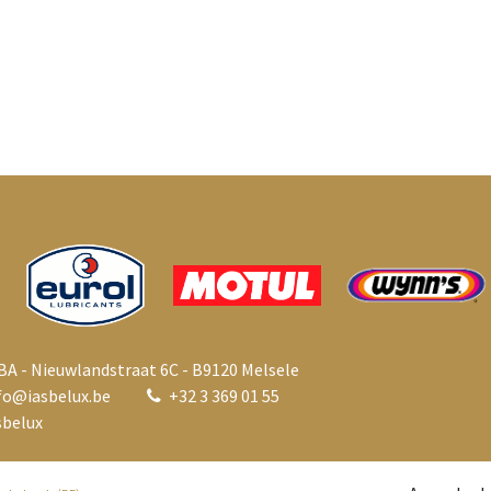
BA - Nieuwlandstraat 6C - B9120 Melsele
fo@i
asbelux.be
+
32 3 369 01 55
belux