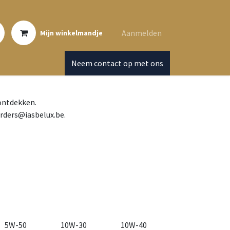
Aanmelden
Mijn winkelmandje
Neem contact op met ons
 ontdekken.
orders@iasbelux.be.
5W-50
10W-30
10W-40
10W-60