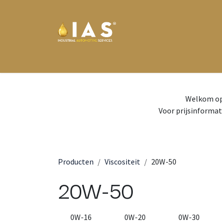
Overslaan naar inhoud
Home
Eurol
Motul
Wynn's
Nieuws
We
Welkom op 
Voor prijsinformat
Producten
Viscositeit
20W-50
20W-50
0W-16
0W-20
0W-30