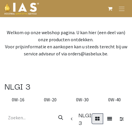
Overslaan naar inhoud
Welkom op onze webshop pagina. U kan hier (een deel van)
onze producten ontdekken.
Voor prijsinformatie en aankopen kan u steeds terecht bij uw
service adviseur of via orders@iasbelux.be.
NLGI 3
0W-16
0W-20
0W-30
0W-40
NLGI
3